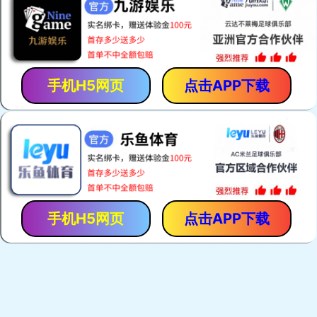
铭湖景色
铭湖动态
铭湖温泉动态
爱梦想，去旅行
佟二堡多少钱？瓦房店到佟二
佟二堡多少钱？瓦房店到佟二堡有发免费直通车的
吗？佟二堡直通车预定电话；1864260...
[详细]
佟二堡多少钱？瓦房店到佟二堡有发免费直通车的
大连铭湖国际观光牧场即将开业
特价优惠！即日起预定铭湖温泉房间含一次温泉门
2015大连铭湖温泉房间特惠
铭湖牧场 | 小斑马们的快乐生活——孩子们的乐园
咨询
铭湖温泉预定