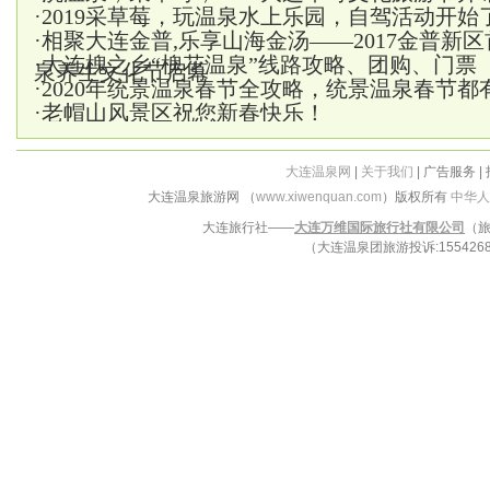
·
2019采草莓，玩温泉水上乐园，自驾活动开始
·
相聚大连金普,乐享山海金汤——2017金普新
·
大连槐之乡“槐花温泉”线路攻略、团购、门票
泉养生文化节启幕
·
2020年统景温泉春节全攻略，统景温泉春节都
·
老帽山风景区祝您新春快乐！
大连温泉网
|
关于我们
| 广告服务 |
大连温泉旅游网 （
www.xiwenquan.com
）版权所有
中华人
大连旅行社——
大连万维国际旅行社有限公司
（旅
（大连温泉团旅游投诉:15542