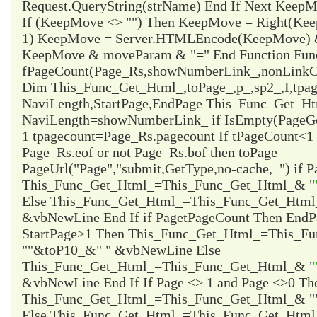
Request.QueryString(strName) End If Next Ke
If (KeepMove <> "") Then KeepMove = Right(Ke
1) KeepMove = Server.HTMLEncode(KeepMove) &
KeepMove & moveParam & "=" End Function Fun
fPageCount(Page_Rs,showNumberLink_,nonLinkCo
Dim This_Func_Get_Html_,toPage_,p_,sp2_,I,tpa
NaviLength,StartPage,EndPage This_Func_Get_Html
NaviLength=showNumberLink_ if IsEmpty(PageG
1 tpagecount=Page_Rs.pagecount If tPageCount<1 
Page_Rs.eof or not Page_Rs.bof then toPage_ =
PageUrl("Page","submit,GetType,no-cache,_") if P
This_Func_Get_Html_=This_Func_Get_Html_& "
Else This_Func_Get_Html_=This_Func_Get_Html
&vbNewLine End If if Page
tPageCount Then EndP
StartPage>1 Then This_Func_Get_Html_=This_F
"
"&toP10_&"
" &vbNewLine Else
This_Func_Get_Html_=This_Func_Get_Html_& "
&vbNewLine End If If Page <> 1 and Page <>0 Th
This_Func_Get_Html_=This_Func_Get_Html_& "
Else This_Func_Get_Html_=This_Func_Get_Html