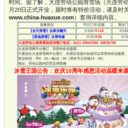
时间。据了解，大连劳动公园滑雪场（大连劳动
月20日正式开业，届时将有特价活动，请及时
www.china-huaxue.com
）查询详细内容。
套餐类别
平日门市/优惠
周末门
【全天滑雪】全家乐翻天
￥130
/
￥118
￥13
【夜场滑雪】冰雪奇缘
￥70
/
￥58
￥7
大连劳动公园滑雪场咨询预订电话：0411-39563588 39836799
大连滑雪网平台预订，享受特价优惠票。
只要您在大连滑雪网平台预订，到景区直接付款就可以享受特价优惠票。
营业时间：早9：00—晚18：00（周末节日至晚19：00）
地址：劳动公园内巨型足球西侧
冰雪王国公告：欢庆10周年感恩活动温暖来袭