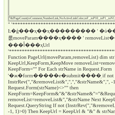
"&fPageCount(rsComment,NumberLink,NoActiveLinkColor,toF_,toP10_,toP1_,toN
" '****************************************
Ŀ�ģ���ҳ��ҳ��������� ' �ύ��
룺moveParam����ҳ���� ' removeLi
���أ���ҳUrl
'*****************************************
Function PageUrl(moveParam,removeList) dim st
KeepUrl,KeepForm,KeepMove removeList=remo
KeepForm="" For Each strName in Request.Form
'�ж�form�����е�submit����ֵ if not
InstrRev(","&removeList&",",","&strName&",", -1
Request.Form(strName)<>"" then
KeepForm=KeepForm&"&"&strName&"="&Request
removeList=removeList&","&strName Next KeepUr
Request.QueryString If not (InstrRev(","&remove
-1, 1)>0) Then KeepUrl = KeepUrl & "&" & strN