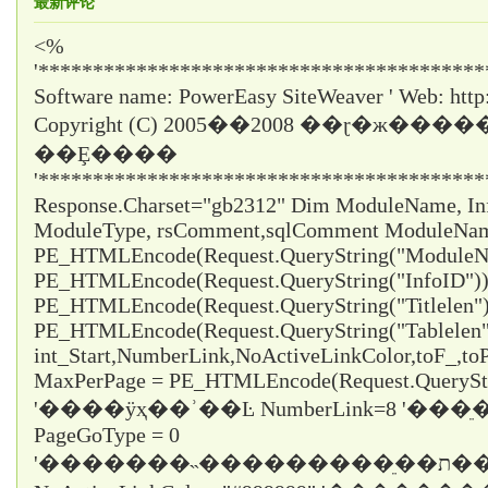
最新评论
<%
'*****************************************
Software name: PowerEasy SiteWeaver ' Web: http
Copyright (C) 2005��2008 ��ɽ�ж���
��Ȩ����
'*****************************************
Response.Charset="gb2312" Dim ModuleName, InfoI
ModuleType, rsComment,sqlComment ModuleNa
PE_HTMLEncode(Request.QueryString("ModuleNa
PE_HTMLEncode(Request.QueryString("InfoID")) 
PE_HTMLEncode(Request.QueryString("Titlelen")
PE_HTMLEncode(Request.QueryString("Tablelen
int_Start,NumberLink,NoActiveLinkColor,toF_,t
MaxPerPage = PE_HTMLEncode(Request.QueryStr
'����ÿҳ��ʾ��Ŀ NumberLink=8 '��
PageGoType = 0
'�������˵���������ֵ��ת������ε���ʱֻ��ѡ1