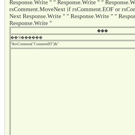
Response.Write " " Response.Write " " Response.Wr
rsComment.MoveNext if rsComment.EOF or rsCom
Next Response.Write " " Response.Write " " Respon
Response.Write "
���
��ʱû������
"&rsComment("CommentID")&"