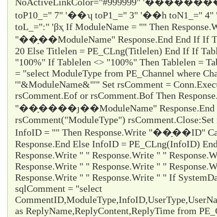
NoActiveLinkColor="#999999" '�������
toP10_="
7
" '��ʮ toP1_="
3
" '��һ toN1_="
4
"
toL_="
:
" 'βҳ If ModuleName = "" Then Response.W
"��ָ��ModuleName" Response.End End If If Titl
20 Else Titlelen = PE_CLng(Titlelen) End If If Tab
"100%" If Tablelen <> "100%" Then Tablelen = T
= "select ModuleType from PE_Channel where Cha
'"&ModuleName&"'" Set rsComment = Conn.Execu
rsComment.Eof or rsComment.Bof Then Response
"��ָ����ȷ��ModuleName" Response.End En
rsComment("ModuleType") rsComment.Close:Set 
InfoID = "" Then Response.Write "��ָ��ID" Ca
Response.End Else InfoID = PE_CLng(InfoID) End 
Response.Write " " Response.Write " " Response.Wr
Response.Write " " Response.Write " " Response.Wr
Response.Write " " Response.Write " " If System
sqlComment = "select
CommentID,ModuleType,InfoID,UserType,UserName
as ReplyName,ReplyContent,ReplyTime from PE