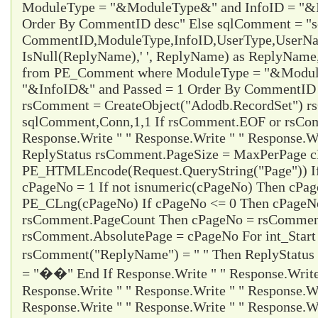
ModuleType = "&ModuleType&" and InfoID = "&I
Order By CommentID desc" Else sqlComment = "s
CommentID,ModuleType,InfoID,UserType,UserName
IsNull(ReplyName),' ', ReplyName) as ReplyNam
from PE_Comment where ModuleType = "&Modul
"&InfoID&" and Passed = 1 Order By CommentID d
rsComment = CreateObject("Adodb.RecordSet") 
sqlComment,Conn,1,1 If rsComment.EOF or rsC
Response.Write " " Response.Write " " Response.Wr
ReplyStatus rsComment.PageSize = MaxPerPage 
PE_HTMLEncode(Request.QueryString("Page")) I
cPageNo = 1 If not isnumeric(cPageNo) Then cPa
PE_CLng(cPageNo) If cPageNo <= 0 Then cPageNo
rsComment.PageCount Then cPageNo = rsCommen
rsComment.AbsolutePage = cPageNo For int_Start
rsComment("ReplyName") = " " Then ReplyStatus
= "��" End If Response.Write " " Response.Write 
Response.Write " " Response.Write " " Response.Wr
Response.Write " " Response.Write " " Response.Wr