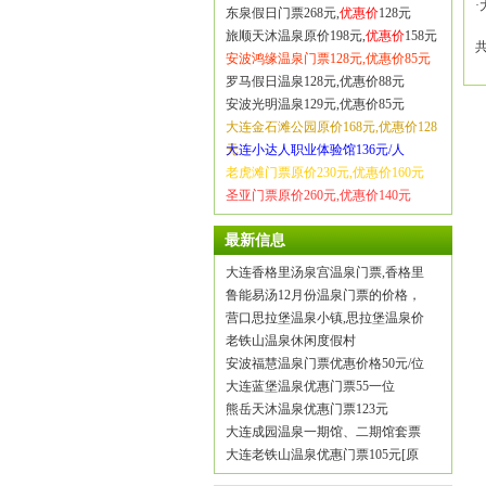
·
东泉假日门票268元,
优惠价
128元
旅顺天沐温泉原价198元,
优惠价
158元
安波鸿缘温泉门票128元,优惠价85元
罗马假日温泉128元,优惠价88元
安波光明温泉129元,优惠价85元
大连金石滩公园原价168元,优惠价128
元
大连小达人职业体验馆136元/人
老虎滩门票原价230元,优惠价160元
圣亚门票原价260元,优惠价140元
最新信息
大连香格里汤泉宫温泉门票,香格里
鲁能易汤12月份温泉门票的价格，
营口思拉堡温泉小镇,思拉堡温泉价
老铁山温泉休闲度假村
安波福慧温泉门票优惠价格50元/位
大连蓝堡温泉优惠门票55一位
熊岳天沐温泉优惠门票123元
大连成园温泉一期馆、二期馆套票
大连老铁山温泉优惠门票105元[原