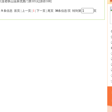
大连老铁山温泉优惠门票105元[原价108]
共
9
条信息 首页 | 上一页 |
1
| 下一页 | 尾页
30
条信息/页 转到第
页
·
·
·
·
·
·
·
·
·
·