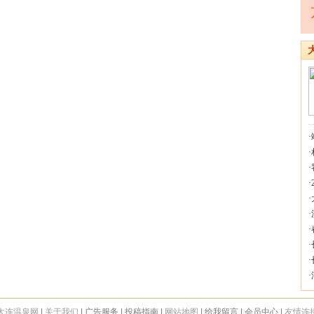
·
·
·
·
·
·
·
·
·
·
大连温泉网
|
关于我们
| 广告服务 | 投稿指南 |
网站地图
| 给我留言 | 会员中心 |
友情连