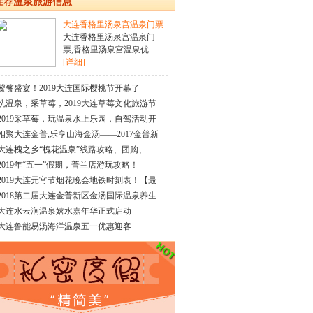
推荐温泉旅游信息
大连香格里汤泉宫温泉门票
大连香格里汤泉宫温泉门
票,香格里汤泉宫温泉优...
[详细]
饕餮盛宴！2019大连国际樱桃节开幕了
洗温泉，采草莓，2019大连草莓文化旅游节
2019采草莓，玩温泉水上乐园，自驾活动开
相聚大连金普,乐享山海金汤——2017金普新
大连槐之乡“槐花温泉”线路攻略、团购、
2019年“五一”假期，普兰店游玩攻略！
2019大连元宵节烟花晚会地铁时刻表！【最
2018第二届大连金普新区金汤国际温泉养生
大连水云涧温泉嬉水嘉年华正式启动
大连鲁能易汤海洋温泉五一优惠迎客