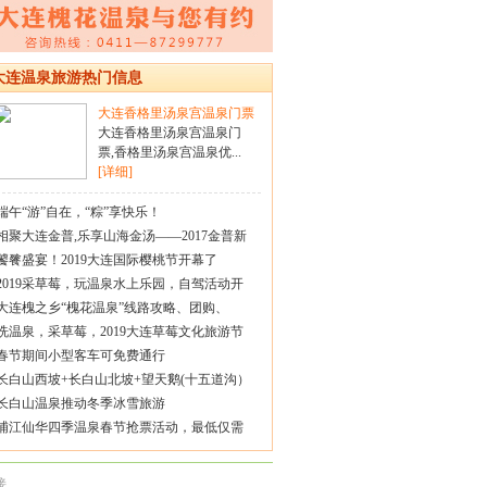
大连温泉旅游热门信息
大连香格里汤泉宫温泉门票
大连香格里汤泉宫温泉门
票,香格里汤泉宫温泉优...
[详细]
端午“游”自在，“粽”享快乐！
相聚大连金普,乐享山海金汤——2017金普新
饕餮盛宴！2019大连国际樱桃节开幕了
2019采草莓，玩温泉水上乐园，自驾活动开
大连槐之乡“槐花温泉”线路攻略、团购、
洗温泉，采草莓，2019大连草莓文化旅游节
春节期间小型客车可免费通行
长白山西坡+长白山北坡+望天鹅(十五道沟）
长白山温泉推动冬季冰雪旅游
浦江仙华四季温泉春节抢票活动，最低仅需
接