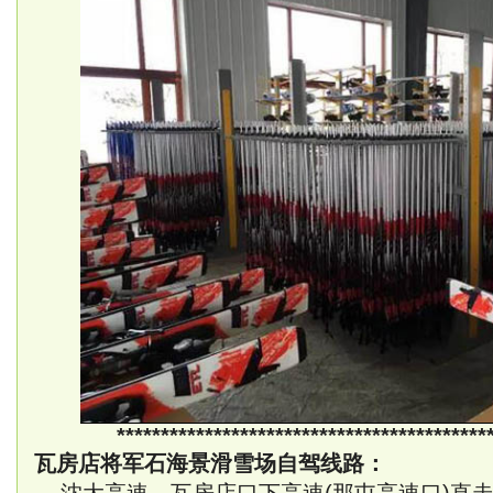
******************************************
瓦房店将军石海景滑雪场自驾线路：