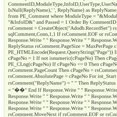
CommentID,ModuleType,InfoID,UserType,UserName
IsNull(ReplyName),' ', ReplyName) as ReplyNam
from PE_Comment where ModuleType = "&Modul
"&InfoID&" and Passed = 1 Order By CommentID d
rsComment = CreateObject("Adodb.RecordSet") 
sqlComment,Conn,1,1 If rsComment.EOF or rsC
Response.Write " " Response.Write " " Response.Wr
ReplyStatus rsComment.PageSize = MaxPerPage 
PE_HTMLEncode(Request.QueryString("Page")) I
cPageNo = 1 If not isnumeric(cPageNo) Then cPa
PE_CLng(cPageNo) If cPageNo <= 0 Then cPageNo
rsComment.PageCount Then cPageNo = rsCommen
rsComment.AbsolutePage = cPageNo For int_Start
rsComment("ReplyName") = " " Then ReplyStatus
= "��" End If Response.Write " " Response.Write 
Response.Write " " Response.Write " " Response.Wr
Response.Write " " Response.Write " " Response.Wr
Response.Write " " Response.Write " " Response.Wr
rsComment.MoveNext if rsComment.EOF or rsCom