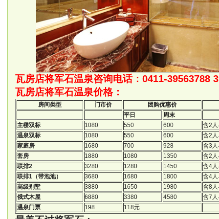
瓦房店将军石温泉咨询电话：0411-39563788 39
瓦房店将军石温泉价格：
房间类型
门市价
团购优惠价
平日
周末
主楼双标
1080
550
600
含2人
温泉双标
1080
550
600
含2
家庭房
1680
700
928
含3人
套房
1880
1080
1350
含2人
联排2
3280
1280
1450
含4人
联排1（带泡池）
3680
1680
1800
含4人
高级别墅
3880
1650
1980
含8人
俄式木屋
6880
3380
4580
含7人
温泉门票
198
118元