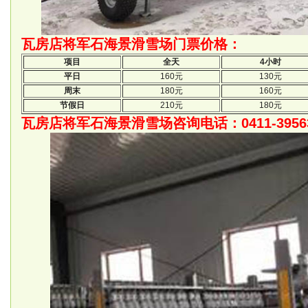
瓦房店将军石海景滑雪场门票价格：
项目
全天
4小时
平日
160元
130元
周末
180元
160元
节假日
210元
180元
瓦房店将军石海景滑雪场咨询电话：0411-3956378