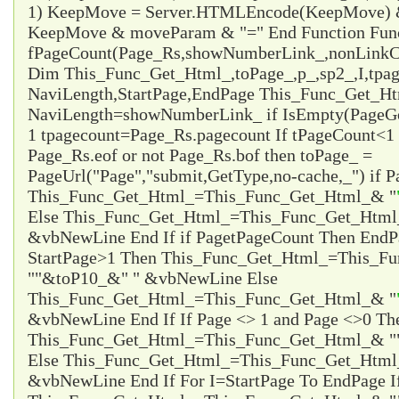
1) KeepMove = Server.HTMLEncode(KeepMove) &
KeepMove & moveParam & "=" End Function Fun
fPageCount(Page_Rs,showNumberLink_,nonLinkCo
Dim This_Func_Get_Html_,toPage_,p_,sp2_,I,tpa
NaviLength,StartPage,EndPage This_Func_Get_Html
NaviLength=showNumberLink_ if IsEmpty(PageG
1 tpagecount=Page_Rs.pagecount If tPageCount<1 
Page_Rs.eof or not Page_Rs.bof then toPage_ =
PageUrl("Page","submit,GetType,no-cache,_") if P
This_Func_Get_Html_=This_Func_Get_Html_& "
Else This_Func_Get_Html_=This_Func_Get_Html
&vbNewLine End If if Page
tPageCount Then EndP
StartPage>1 Then This_Func_Get_Html_=This_F
"
"&toP10_&"
" &vbNewLine Else
This_Func_Get_Html_=This_Func_Get_Html_& "
&vbNewLine End If If Page <> 1 and Page <>0 Th
This_Func_Get_Html_=This_Func_Get_Html_& "
Else This_Func_Get_Html_=This_Func_Get_Html
&vbNewLine End If For I=StartPage To EndPage I