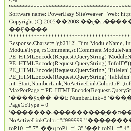
<%
'*****************************************
Software name: PowerEasy SiteWeaver ' Web: http
Copyright (C) 2005��2008 ��ɽ�ж���
��Ȩ����
'*****************************************
Response.Charset="gb2312" Dim ModuleName, InfoI
ModuleType, rsComment,sqlComment ModuleNa
PE_HTMLEncode(Request.QueryString("ModuleNa
PE_HTMLEncode(Request.QueryString("InfoID")) 
PE_HTMLEncode(Request.QueryString("Titlelen")
PE_HTMLEncode(Request.QueryString("Tablelen
int_Start,NumberLink,NoActiveLinkColor,toF_,t
MaxPerPage = PE_HTMLEncode(Request.QueryStr
'����ÿҳ��ʾ��Ŀ NumberLink=8 '��
PageGoType = 0
'�������˵���������ֵ��ת������ε���ʱֻ��ѡ1
NoActiveLinkColor="#999999" '�������
toP10_="
7
" '��ʮ toP1_="
3
" '��һ toN1_="
4
"