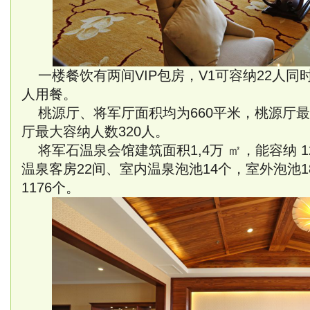
一楼餐饮有两间VIP包房，V1可容纳22人同时
人用餐。
桃源厅、将军厅面积均为660平米，桃源厅最
厅最大容纳人数320人。
将军石温泉会馆建筑面积1,4万 ㎡，能容纳 1
温泉客房22间、室内温泉泡池14个，室外泡池
1176个。