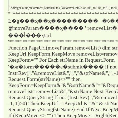
"&fPageCount(rsComment,NumberLink,NoActiveLinkColor,toF_,toP10_,toP1_,toN
" '****************************************
Ŀ�ģ���ҳ��ҳ��������� ' �ύ��
룺moveParam����ҳ���� ' removeLi
���أ���ҳUrl
'*****************************************
Function PageUrl(moveParam,removeList) dim st
KeepUrl,KeepForm,KeepMove removeList=remo
KeepForm="" For Each strName in Request.Form
'�ж�form�����е�submit����ֵ if not
InstrRev(","&removeList&",",","&strName&",", -1
Request.Form(strName)<>"" then
KeepForm=KeepForm&"&"&strName&"="&Request
removeList=removeList&","&strName Next KeepUr
Request.QueryString If not (InstrRev(","&remove
-1, 1)>0) Then KeepUrl = KeepUrl & "&" & strN
Request.QueryString(strName) End If Next Ke
If (KeepMove <> "") Then KeepMove = Right(Ke