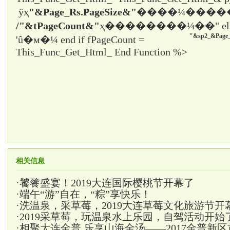
ÿҳ
"&Page_Rs.PageSize&"
����¼����
/"&tPageCount&"
ҳ����
����¼��" el
"&sp2_&Page_
'û�м�¼ end if fPageCount =
This_Func_Get_Html_ End Function %>
相关信息
·
饕餮盛宴！2019大连国际樱桃节开幕了
·
端午“游”自在，“粽”享快乐！
·
洗温泉，采草莓，2019大连草莓文化旅游节开
·
2019采草莓，玩温泉水上乐园，自驾活动开始
·
相聚大连金普,乐享山海金汤——2017金普新