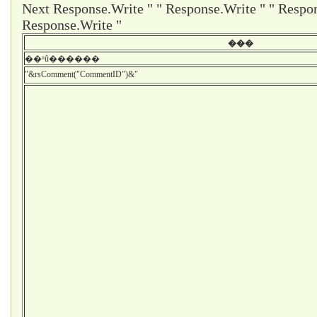
Next Response.Write " " Response.Write " " Respon
Response.Write "
���
��ʱû������
"&rsComment("CommentID")&"