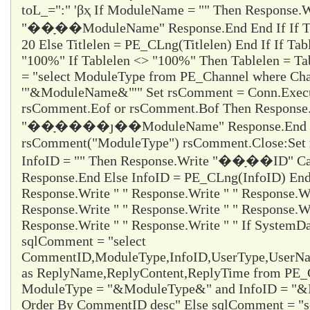
toL_="
:
" 'βҳ If ModuleName = "" Then Response.W
"��ָ��ModuleName" Response.End End If If Titl
20 Else Titlelen = PE_CLng(Titlelen) End If If Tab
"100%" If Tablelen <> "100%" Then Tablelen = T
= "select ModuleType from PE_Channel where Cha
'"&ModuleName&"'" Set rsComment = Conn.Execu
rsComment.Eof or rsComment.Bof Then Response
"��ָ����ȷ��ModuleName" Response.End En
rsComment("ModuleType") rsComment.Close:Set 
InfoID = "" Then Response.Write "��ָ��ID" Ca
Response.End Else InfoID = PE_CLng(InfoID) End 
Response.Write " " Response.Write " " Response.Wr
Response.Write " " Response.Write " " Response.Wr
Response.Write " " Response.Write " " If System
sqlComment = "select
CommentID,ModuleType,InfoID,UserType,UserName
as ReplyName,ReplyContent,ReplyTime from PE
ModuleType = "&ModuleType&" and InfoID = "&I
Order By CommentID desc" Else sqlComment = "s