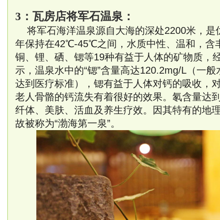
3：
瓦房店将军石温泉：
将军石海洋温泉源自大海的深处2200米，是
年保持在42℃-45℃之间，水质中性、温和，
铜、锂、硒、锶等19种有益于人体的矿物质，
示，温泉水中的“锶”含量高达120.2mg/L（一般
达到医疗标准），锶有益于人体对钙的吸收，
老人骨骼的钙流失有着很好的效果。氡含量达
纤体、美肤、活血及养生疗效。因其特有的地
故被称为“渤海第一泉”。