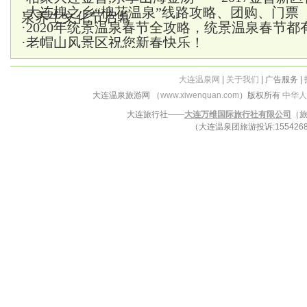
·
大连槐之乡“槐花温泉”线路攻略、团购、门票
泉养生文化节启幕
·
2020年统景温泉春节全攻略，统景温泉春节都
·
老帽山风景区祝您新春快乐！
大连温泉网
|
关于我们
| 广告服务 |
大连温泉旅游网 （
www.xiwenquan.com
）版权所有
中华人
大连旅行社——
大连万维国际旅行社有限公司
（旅
（大连温泉团旅游投诉:15542