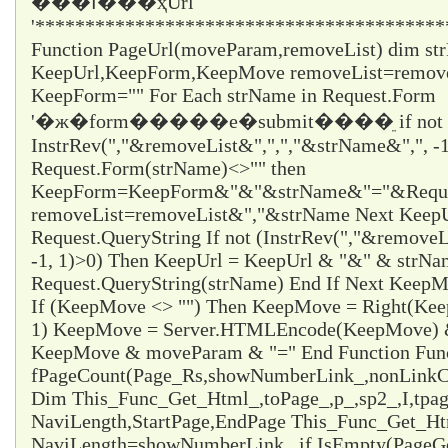
���أ���ҳUrl
'*****************************************
Function PageUrl(moveParam,removeList) dim st
KeepUrl,KeepForm,KeepMove removeList=remo
KeepForm="" For Each strName in Request.Form
'�ж�form�����е�submit����ֵ if not
InstrRev(","&removeList&",",","&strName&",", -1
Request.Form(strName)<>"" then
KeepForm=KeepForm&"&"&strName&"="&Request
removeList=removeList&","&strName Next KeepUr
Request.QueryString If not (InstrRev(","&remove
-1, 1)>0) Then KeepUrl = KeepUrl & "&" & strN
Request.QueryString(strName) End If Next Ke
If (KeepMove <> "") Then KeepMove = Right(Ke
1) KeepMove = Server.HTMLEncode(KeepMove) &
KeepMove & moveParam & "=" End Function Fun
fPageCount(Page_Rs,showNumberLink_,nonLinkCo
Dim This_Func_Get_Html_,toPage_,p_,sp2_,I,tpa
NaviLength,StartPage,EndPage This_Func_Get_Html
NaviLength=showNumberLink_ if IsEmpty(PageG