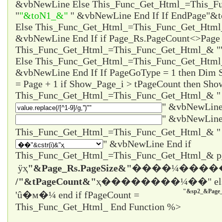
&vbNewLine Else This_Func_Get_Html_=This_F
"
"&toN1_&"
" &vbNewLine End If If EndPage
"&t
Else This_Func_Get_Html_=This_Func_Get_Htm
&vbNewLine End If if Page_Rs.PageCount<>Page 
This_Func_Get_Html_=This_Func_Get_Html_& "
Else This_Func_Get_Html_=This_Func_Get_Html
&vbNewLine End If If PageGoType = 1 then Dim
= Page + 1 if Show_Page_i > tPageCount then Sho
This_Func_Get_Html_=This_Func_Get_Html_& "
" &vbNewLine
" &vbNewLine
" &vbNewLine End if
This_Func_Get_Html_=This_Func_Get_Html_& 
ÿҳ
"&Page_Rs.PageSize&"
����¼����
/"&tPageCount&"
ҳ����
����¼��" el
"&sp2_&Page_
'û�м�¼ end if fPageCount =
This_Func_Get_Html_ End Function %>