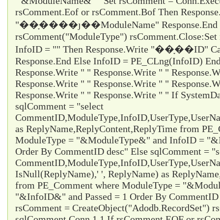
'"&ModuleName&"'" Set rsComment = Conn.Execu
rsComment.Eof or rsComment.Bof Then Response
"��ָ����ȷ��ModuleName" Response.End En
rsComment("ModuleType") rsComment.Close:Set 
InfoID = "" Then Response.Write "��ָ��ID" Ca
Response.End Else InfoID = PE_CLng(InfoID) End 
Response.Write " " Response.Write " " Response.Wr
Response.Write " " Response.Write " " Response.Wr
Response.Write " " Response.Write " " If System
sqlComment = "select
CommentID,ModuleType,InfoID,UserType,UserName
as ReplyName,ReplyContent,ReplyTime from PE
ModuleType = "&ModuleType&" and InfoID = "&I
Order By CommentID desc" Else sqlComment = "s
CommentID,ModuleType,InfoID,UserType,UserName
IsNull(ReplyName),' ', ReplyName) as ReplyNam
from PE_Comment where ModuleType = "&Modul
"&InfoID&" and Passed = 1 Order By CommentID d
rsComment = CreateObject("Adodb.RecordSet") 
sqlComment,Conn,1,1 If rsComment.EOF or rsC