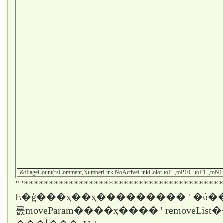
"&fPageCount(rsComment,NumberLink,NoActiveLinkColor,toF_,toP10_,toP1_,toN
" '****************************************
Ŀ�ģ���ҳ��ҳ��������� ' �ύ��
룺moveParam����ҳ���� ' removeLi