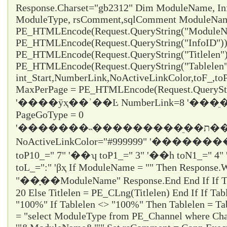
Response.Charset="gb2312" Dim ModuleName, InfoI
ModuleType, rsComment,sqlComment ModuleNa
PE_HTMLEncode(Request.QueryString("ModuleNa
PE_HTMLEncode(Request.QueryString("InfoID")) 
PE_HTMLEncode(Request.QueryString("Titlelen")
PE_HTMLEncode(Request.QueryString("Tablelen
int_Start,NumberLink,NoActiveLinkColor,toF_,t
MaxPerPage = PE_HTMLEncode(Request.QueryStr
'����ÿҳ��ʾ��Ŀ NumberLink=8 '��
PageGoType = 0
'�������˵���������ֵ��ת������ε���ʱֻ��ѡ1
NoActiveLinkColor="#999999" '�������
toP10_="
7
" '��ʮ toP1_="
3
" '��һ toN1_="
4
"
toL_="
:
" 'βҳ If ModuleName = "" Then Response.W
"��ָ��ModuleName" Response.End End If If Titl
20 Else Titlelen = PE_CLng(Titlelen) End If If Tab
"100%" If Tablelen <> "100%" Then Tablelen = T
= "select ModuleType from PE_Channel where Cha