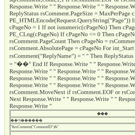
Response.Write " " Response.Write " " Response.Wr
ReplyStatus rsComment.PageSize = MaxPerPage 
PE_HTMLEncode(Request.QueryString("Page")) I
cPageNo = 1 If not isnumeric(cPageNo) Then cPa
PE_CLng(cPageNo) If cPageNo <= 0 Then cPageNo
rsComment.PageCount Then cPageNo = rsCommen
rsComment.AbsolutePage = cPageNo For int_Start
rsComment("ReplyName") = " " Then ReplyStatus
= "��" End If Response.Write " " Response.Write 
Response.Write " " Response.Write " " Response.Wr
Response.Write " " Response.Write " " Response.Wr
Response.Write " " Response.Write " " Response.Wr
rsComment.MoveNext if rsComment.EOF or rsCom
Next Response.Write " " Response.Write " " Respon
Response.Write "
���
��ʱû������
"&rsComment("CommentID")&"