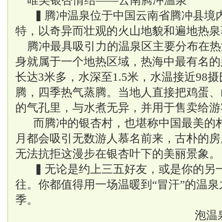
唯美银杏情结——云南腾冲温泉
▍腾冲温泉位于
中国
云南省腾冲县境
特，以奇异而壮观的火山地貌和遍地热泉
腾冲最具吸引力的温泉区主要分布在热
身就属于一个地热区域，热海中最有名的
长达3米多，水深至1.5米，水温接近98
腾，四季热气蒸腾。当地人直接把鸡蛋、
的气孔里，与水煮无异，并用于售卖给游
而腾冲的银杏村，也堪称中国最美的村
月都会吸引无数游人慕名前来，古朴的房
无法抗拒这漫步在银杏叶下的美丽景象。
▍无论是约上三五好友，或是你的另
往。你都值得用一场温暖到“冒汗”的温
季。
泡温