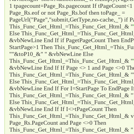
1 tpagecount=Page_Rs.pagecount If tPageCount<1 
Page_Rs.eof or not Page_Rs.bof then toPage_ =
PageUrl("Page","submit,GetType,no-cache,_") if P
This_Func_Get_Html_=This_Func_Get_Html_& "
Else This_Func_Get_Html_=This_Func_Get_Html
&vbNewLine End If if Page
tPageCount Then EndP
StartPage>1 Then This_Func_Get_Html_=This_F
"
"&toP10_&"
" &vbNewLine Else
This_Func_Get_Html_=This_Func_Get_Html_& "
&vbNewLine End If If Page <> 1 and Page <>0 Th
This_Func_Get_Html_=This_Func_Get_Html_& "
Else This_Func_Get_Html_=This_Func_Get_Html
&vbNewLine End If For I=StartPage To EndPage I
This_Func_Get_Html_=This_Func_Get_Html_& "
Else This_Func_Get_Html_=This_Func_Get_Html
&vbNewLine End If If I<>tPageCount Then
This_Func_Get_Html_=This_Func_Get_Html_& vb
Page_Rs.PageCount and Page <>0 Then
This_Func_Get_Html_=This_Func_Get_Html_& 