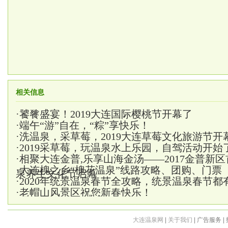
相关信息
·
饕餮盛宴！2019大连国际樱桃节开幕了
·
端午“游”自在，“粽”享快乐！
·
洗温泉，采草莓，2019大连草莓文化旅游节开
·
2019采草莓，玩温泉水上乐园，自驾活动开始
·
相聚大连金普,乐享山海金汤——2017金普新
·
大连槐之乡“槐花温泉”线路攻略、团购、门票
泉养生文化节启幕
·
2020年统景温泉春节全攻略，统景温泉春节都
·
老帽山风景区祝您新春快乐！
大连温泉网
|
关于我们
| 广告服务 |