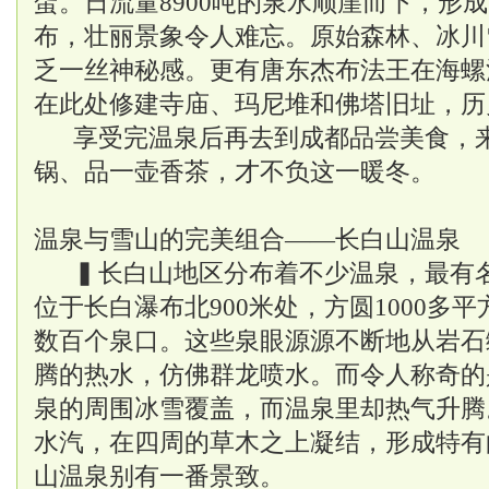
蛋。日流量8900吨的泉水顺崖而下，形成
布，壮丽景象令人难忘。原始森林、冰川
乏一丝神秘感。更有唐东杰布法王在海螺
在此处修建寺庙、玛尼堆和佛塔旧址，历
享受完温泉后再去到成都品尝美食，
锅、品一壶香茶，才不负这一暖冬。
温泉与雪山的完美组合——长白山温泉
▍长白山地区分布着不少温泉，最有
位于长白瀑布北900米处，方圆1000多
数百个泉口。这些泉眼源源不断地从岩石
腾的热水，仿佛群龙喷水。而令人称奇的
泉的周围冰雪覆盖，而温泉里却热气升腾
水汽，在四周的草木之上凝结，形成特有
山温泉别有一番景致。