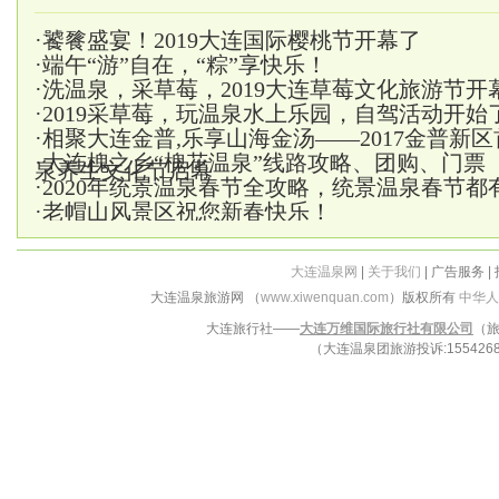
·
饕餮盛宴！2019大连国际樱桃节开幕了
·
端午“游”自在，“粽”享快乐！
·
洗温泉，采草莓，2019大连草莓文化旅游节开
·
2019采草莓，玩温泉水上乐园，自驾活动开始
·
相聚大连金普,乐享山海金汤——2017金普新
·
大连槐之乡“槐花温泉”线路攻略、团购、门票
泉养生文化节启幕
·
2020年统景温泉春节全攻略，统景温泉春节都
·
老帽山风景区祝您新春快乐！
大连温泉网
|
关于我们
| 广告服务 |
大连温泉旅游网 （
www.xiwenquan.com
）版权所有
中华人
大连旅行社——
大连万维国际旅行社有限公司
（旅
（大连温泉团旅游投诉:15542