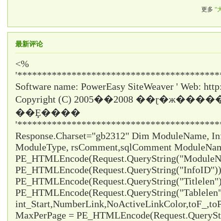
更多
“
最新评论
<%
'*****************************************
Software name: PowerEasy SiteWeaver ' Web: http
Copyright (C) 2005��2008 ��ɽ�ж���
��Ȩ����
'*****************************************
Response.Charset="gb2312" Dim ModuleName, InfoI
ModuleType, rsComment,sqlComment ModuleNa
PE_HTMLEncode(Request.QueryString("ModuleNa
PE_HTMLEncode(Request.QueryString("InfoID")) 
PE_HTMLEncode(Request.QueryString("Titlelen")
PE_HTMLEncode(Request.QueryString("Tablelen
int_Start,NumberLink,NoActiveLinkColor,toF_,t
MaxPerPage = PE_HTMLEncode(Request.QueryStr