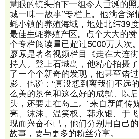
慧眼的镜头拍下一组令人垂涎的照
城一味一故事”专栏上。他满含深
蚝小镇的养殖海域，地处北纬39
最佳生蚝养殖产区。点个大大的赞
个专栏阅读量已超过5000万人次
廖原是著名视频栏目《走在大连街
持人。登上石城岛，他精心拍摄了
了一个个新奇的发现，他甚至错过
影。他说：“真没想到离我们不远
么美的景色和这么好的成就。以后
头，还要走在岛上。”来自新闻传媒
亮、沫沫、温笑权、韩永银、于飞
现而兴奋不已，他们分别用自己的
故事，要与更多的粉丝分享。