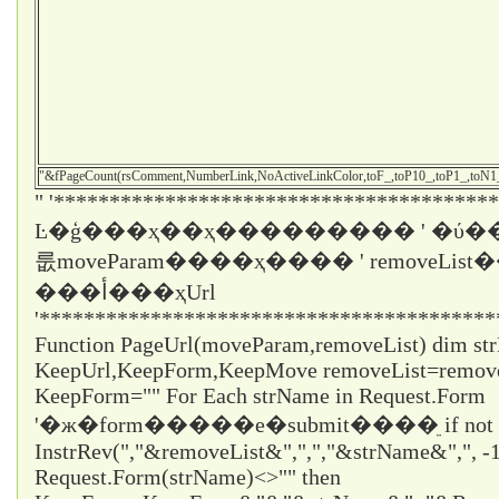
"&fPageCount(rsComment,NumberLink,NoActiveLinkColor,toF_,toP10_,toP1_,toN
" '****************************************
Ŀ�ģ���ҳ��ҳ��������� ' �ύ��
룺moveParam����ҳ���� ' removeLi
���أ���ҳUrl
'*****************************************
Function PageUrl(moveParam,removeList) dim st
KeepUrl,KeepForm,KeepMove removeList=remo
KeepForm="" For Each strName in Request.Form
'�ж�form�����е�submit����ֵ if not
InstrRev(","&removeList&",",","&strName&",", -1
Request.Form(strName)<>"" then