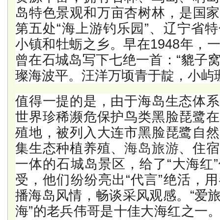
岛特色景观和万亩杏树林，是国家
第五处“海上游钓乐园”、辽宁省
小镇和牡蛎之乡。早在1948年，
曾在石城岛写下七绝一首：“貔子
璨海波平。汪洋万顷青于靛，小屿
值得一提的是，由于海岛生态体系
世界珍稀濒危保护鸟类黑脸琵鹭在
殖地，被列入大连市黑脸琵鹭自然
集生态种植养殖、
海岛旅游
、住宿
一体的石城岛景区，给了“大海红
受，他们纷纷亮出“代言”绝活，
播海岛风情，畅谈采风观感。“爱
海”的老兵伟哥是十佳大海红之一