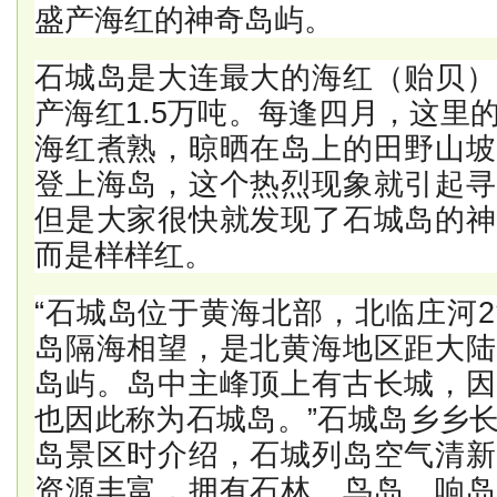
盛产海红的神奇岛屿。
石城岛是大连最大的海红（贻贝）
产海红1.5万吨。每逢四月，这里
海红煮熟，晾晒在岛上的田野山坡
登上海岛，这个热烈现象就引起寻
但是大家很快就发现了石城岛的神
而是样样红。
“石城岛位于黄海北部，北临庄河
岛隔海相望，是北黄海地区距大陆
岛屿。岛中主峰顶上有古长城，因
也因此称为石城岛。”石城岛乡乡
岛景区时介绍，石城列岛空气清新
资源丰富，拥有石林、鸟岛、响岛