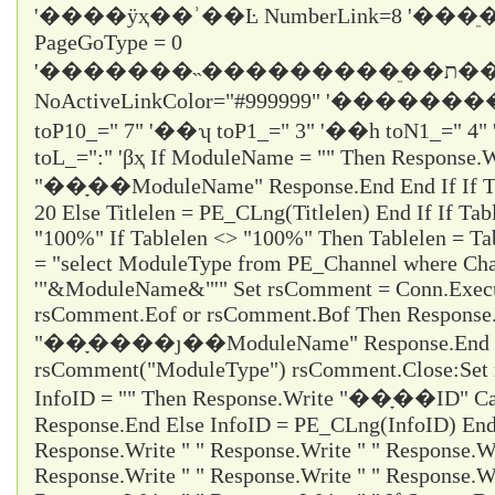
'����ÿҳ��ʾ��Ŀ NumberLink=8 '��
PageGoType = 0
'�������˵���������ֵ��ת������ε���ʱֻ��ѡ1
NoActiveLinkColor="#999999" '�������
toP10_="
7
" '��ʮ toP1_="
3
" '��һ toN1_="
4
"
toL_="
:
" 'βҳ If ModuleName = "" Then Response.W
"��ָ��ModuleName" Response.End End If If Titl
20 Else Titlelen = PE_CLng(Titlelen) End If If Tab
"100%" If Tablelen <> "100%" Then Tablelen = T
= "select ModuleType from PE_Channel where Cha
'"&ModuleName&"'" Set rsComment = Conn.Execu
rsComment.Eof or rsComment.Bof Then Response
"��ָ����ȷ��ModuleName" Response.End En
rsComment("ModuleType") rsComment.Close:Set 
InfoID = "" Then Response.Write "��ָ��ID" Ca
Response.End Else InfoID = PE_CLng(InfoID) End 
Response.Write " " Response.Write " " Response.Wr
Response.Write " " Response.Write " " Response.Wr