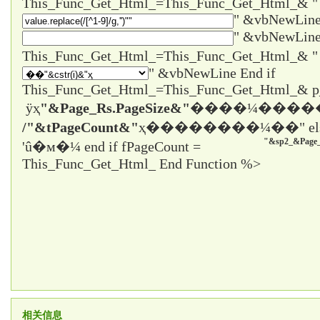
This_Func_Get_Html_=This_Func_Get_Html_& "
" &vbNewLine
" &vbNewLine
" &vbNewLine End if
This_Func_Get_Html_=This_Func_Get_Html_& 
ÿҳ
"&Page_Rs.PageSize&"
����¼����
/"&tPageCount&"
ҳ����
����¼��" el
"&sp2_&Page_
'û�м�¼ end if fPageCount =
This_Func_Get_Html_ End Function %>
相关信息