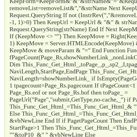
KeepForm=KeepForm&"&"&strName&"="&Request
removeList=removeList&","&strName Next KeepUr
Request.QueryString If not (InstrRev(","&remove
-1, 1)>0) Then KeepUrl = KeepUrl & "&" & strN
Request.QueryString(strName) End If Next Ke
If (KeepMove <> "") Then KeepMove = Right(Ke
1) KeepMove = Server.HTMLEncode(KeepMove) &
KeepMove & moveParam & "=" End Function Fun
fPageCount(Page_Rs,showNumberLink_,nonLinkCo
Dim This_Func_Get_Html_,toPage_,p_,sp2_,I,tpa
NaviLength,StartPage,EndPage This_Func_Get_Html
NaviLength=showNumberLink_ if IsEmpty(PageG
1 tpagecount=Page_Rs.pagecount If tPageCount<1 
Page_Rs.eof or not Page_Rs.bof then toPage_ =
PageUrl("Page","submit,GetType,no-cache,_") if P
This_Func_Get_Html_=This_Func_Get_Html_& "
Else This_Func_Get_Html_=This_Func_Get_Html
&vbNewLine End If if Page
tPageCount Then EndP
StartPage>1 Then This_Func_Get_Html_=This_F
"
"&toP10_&"
" &vbNewLine Else