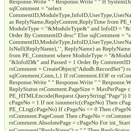
Response.Write " " Response.Write " " If System
sqlComment = "select
CommentID,ModuleType,InfoID,UserType,UserName
as ReplyName,ReplyContent,ReplyTime from PE
ModuleType = "&ModuleType&" and InfoID = "&I
Order By CommentID desc" Else sqlComment = "s
CommentID,ModuleType,InfoID,UserType,UserName
IsNull(ReplyName),' ', ReplyName) as ReplyNam
from PE_Comment where ModuleType = "&Modul
"&InfoID&" and Passed = 1 Order By CommentID d
rsComment = CreateObject("Adodb.RecordSet") 
sqlComment,Conn,1,1 If rsComment.EOF or rsC
Response.Write " " Response.Write " " Response.Wr
ReplyStatus rsComment.PageSize = MaxPerPage 
PE_HTMLEncode(Request.QueryString("Page")) I
cPageNo = 1 If not isnumeric(cPageNo) Then cPa
PE_CLng(cPageNo) If cPageNo <= 0 Then cPageNo
rsComment.PageCount Then cPageNo = rsCommen
rsComment.AbsolutePage = cPageNo For int_Start
rsComment("ReplyName") = " " Then ReplyStatus