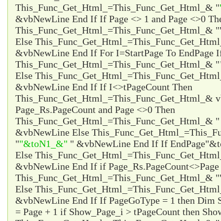
This_Func_Get_Html_=This_Func_Get_Html_& "
&vbNewLine End If If Page <> 1 and Page <>0 Th
This_Func_Get_Html_=This_Func_Get_Html_& "
Else This_Func_Get_Html_=This_Func_Get_Html
&vbNewLine End If For I=StartPage To EndPage I
This_Func_Get_Html_=This_Func_Get_Html_& "
Else This_Func_Get_Html_=This_Func_Get_Html
&vbNewLine End If If I<>tPageCount Then
This_Func_Get_Html_=This_Func_Get_Html_& vb
Page_Rs.PageCount and Page <>0 Then
This_Func_Get_Html_=This_Func_Get_Html_& 
&vbNewLine Else This_Func_Get_Html_=This_F
"
"&toN1_&"
" &vbNewLine End If If EndPage
"&t
Else This_Func_Get_Html_=This_Func_Get_Htm
&vbNewLine End If if Page_Rs.PageCount<>Page 
This_Func_Get_Html_=This_Func_Get_Html_& "
Else This_Func_Get_Html_=This_Func_Get_Html
&vbNewLine End If If PageGoType = 1 then Dim
= Page + 1 if Show_Page_i > tPageCount then Sho