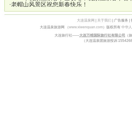
·
老帽山风景区祝您新春快乐！
大连温泉网
|
关于我们
| 广告服务 |
大连温泉旅游网 （
www.xiwenquan.com
）版权所有
中华人
大连旅行社——
大连万维国际旅行社有限公司
（旅
（大连温泉团旅游投诉:15542