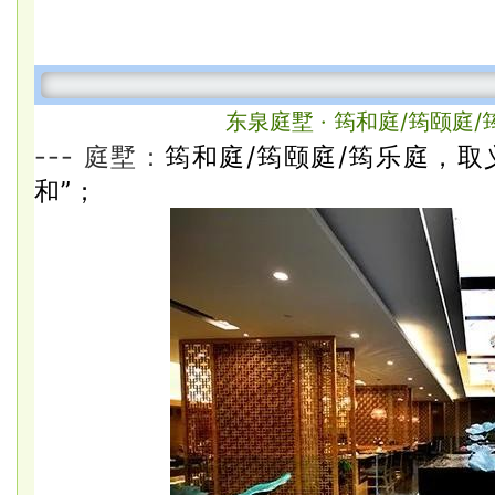
东泉庭
墅 · 筠和庭/筠颐庭
--- 庭墅：
筠和庭/筠颐庭/筠乐庭，取
和”；