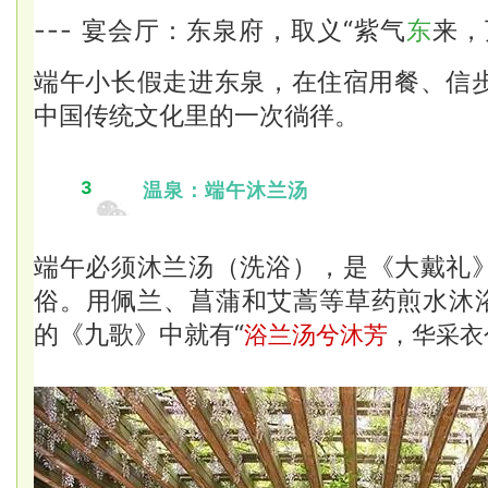
--- 宴会厅：东泉府，取义“紫气
东
来，
端午小长假走进东泉，在住宿用餐、信
中国
传统文化里的一次徜徉。
3
温泉：
端午沐兰汤
端午必须沐兰汤（
洗浴
），是《大戴礼
俗。用佩兰、菖蒲和艾蒿等草药煎水沐浴
的《九歌》中就有“
浴兰汤兮沐芳
，华采衣