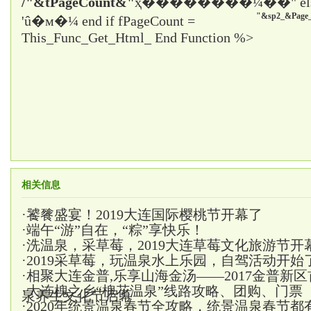
/"&tPageCount&"
ҳ����
����¼��" el
"&sp2_&Page_
'û�м�¼ end if fPageCount =
This_Func_Get_Html_ End Function %>
相关信息
·
饕餮盛宴！2019大连国际樱桃节开幕了
·
端午“游”自在，“粽”享快乐！
·
洗温泉，采草莓，2019大连草莓文化旅游节开
·
2019采草莓，玩温泉水上乐园，自驾活动开始
·
相聚大连金普,乐享山海金汤——2017金普新
·
大连槐之乡“槐花温泉”线路攻略、团购、门票
泉养生文化节启幕
·
2020年统景温泉春节全攻略，统景温泉春节都