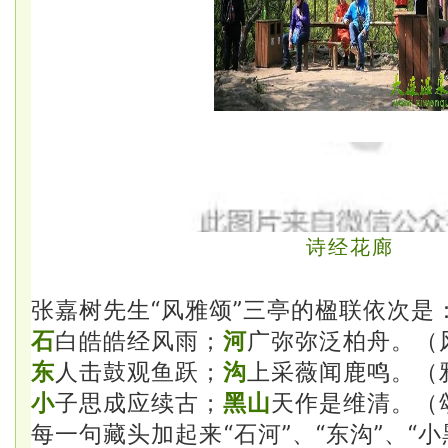
诗经花廊
张嘉树先生“风雅颂”三亭的楹联依次是
石
白皓皓经风雨；
河
广弥弥泛柏舟。（
东
人击鼓观鱼跃；
沟
上采薇闻鹿鸣。
（
小
子思成应续古；
黑山
天作是维清。
（
每一句藏头加起来“石河”、“东沟”、“