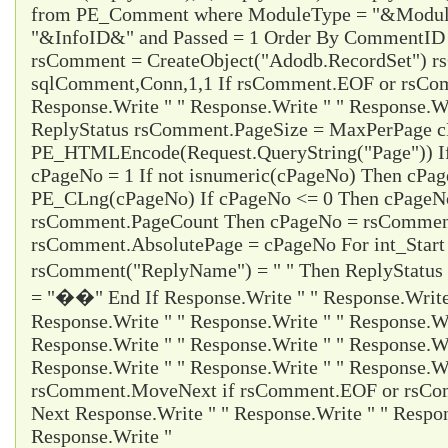
from PE_Comment where ModuleType = "&Modul
"&InfoID&" and Passed = 1 Order By CommentID d
rsComment = CreateObject("Adodb.RecordSet") 
sqlComment,Conn,1,1 If rsComment.EOF or rsC
Response.Write " " Response.Write " " Response.Wr
ReplyStatus rsComment.PageSize = MaxPerPage 
PE_HTMLEncode(Request.QueryString("Page")) I
cPageNo = 1 If not isnumeric(cPageNo) Then cPa
PE_CLng(cPageNo) If cPageNo <= 0 Then cPageNo
rsComment.PageCount Then cPageNo = rsCommen
rsComment.AbsolutePage = cPageNo For int_Start
rsComment("ReplyName") = " " Then ReplyStatus
= "��" End If Response.Write " " Response.Write 
Response.Write " " Response.Write " " Response.Wr
Response.Write " " Response.Write " " Response.Wr
Response.Write " " Response.Write " " Response.Wr
rsComment.MoveNext if rsComment.EOF or rsCom
Next Response.Write " " Response.Write " " Respon
Response.Write "