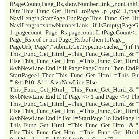
fPageCount(Page_Rs,showNumberLink_,nonLinkCo
Dim This_Func_Get_Html_,toPage_,p_,sp2_,I,tpa
NaviLength,StartPage,EndPage This_Func_Get_Html
NaviLength=showNumberLink_ if IsEmpty(PageG
1 tpagecount=Page_Rs.pagecount If tPageCount<1 
Page_Rs.eof or not Page_Rs.bof then toPage_ =
PageUrl("Page","submit,GetType,no-cache,_") if P
This_Func_Get_Html_=This_Func_Get_Html_& "
Else This_Func_Get_Html_=This_Func_Get_Html
&vbNewLine End If if Page
tPageCount Then EndP
StartPage>1 Then This_Func_Get_Html_=This_F
"
"&toP10_&"
" &vbNewLine Else
This_Func_Get_Html_=This_Func_Get_Html_& "
&vbNewLine End If If Page <> 1 and Page <>0 Th
This_Func_Get_Html_=This_Func_Get_Html_& "
Else This_Func_Get_Html_=This_Func_Get_Html
&vbNewLine End If For I=StartPage To EndPage I
This_Func_Get_Html_=This_Func_Get_Html_& "
Else This_Func_Get_Html_=This_Func_Get_Html