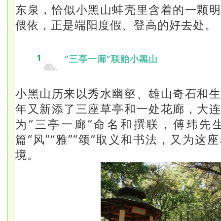
东
泉，
恰似小黑山蚌壳里含着的一颗
偎依，正是端阳度假、登高的好去处。
1
“三亭一廊”联贻小黑山
小黑山历来以秀水幽壑、雄山奇石和
年又新添了三座草亭和一处花廊，大
为“三亭一廊”命名和撰联，
傅玮先
篇“风”“雅”“颂”取义和书法，又为
境。