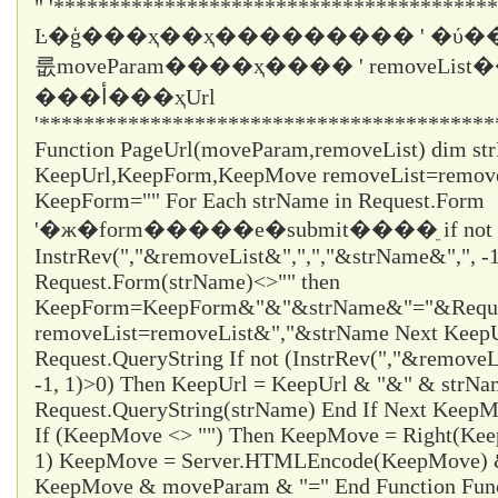
" '****************************************
Ŀ�ģ���ҳ��ҳ��������� ' �ύ��
룺moveParam����ҳ���� ' removeLi
���أ���ҳUrl
'*****************************************
Function PageUrl(moveParam,removeList) dim st
KeepUrl,KeepForm,KeepMove removeList=remo
KeepForm="" For Each strName in Request.Form
'�ж�form�����е�submit����ֵ if not
InstrRev(","&removeList&",",","&strName&",", -1
Request.Form(strName)<>"" then
KeepForm=KeepForm&"&"&strName&"="&Request
removeList=removeList&","&strName Next KeepUr
Request.QueryString If not (InstrRev(","&remove
-1, 1)>0) Then KeepUrl = KeepUrl & "&" & strN
Request.QueryString(strName) End If Next Ke
If (KeepMove <> "") Then KeepMove = Right(Ke
1) KeepMove = Server.HTMLEncode(KeepMove) &
KeepMove & moveParam & "=" End Function Fun