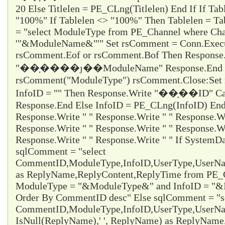
20 Else Titlelen = PE_CLng(Titlelen) End If If Tab
"100%" If Tablelen <> "100%" Then Tablelen = T
= "select ModuleType from PE_Channel where Cha
'"&ModuleName&"'" Set rsComment = Conn.Execu
rsComment.Eof or rsComment.Bof Then Response
"��ָ����ȷ��ModuleName" Response.End En
rsComment("ModuleType") rsComment.Close:Set 
InfoID = "" Then Response.Write "��ָ��ID" Ca
Response.End Else InfoID = PE_CLng(InfoID) End 
Response.Write " " Response.Write " " Response.Wr
Response.Write " " Response.Write " " Response.Wr
Response.Write " " Response.Write " " If System
sqlComment = "select
CommentID,ModuleType,InfoID,UserType,UserName
as ReplyName,ReplyContent,ReplyTime from PE
ModuleType = "&ModuleType&" and InfoID = "&I
Order By CommentID desc" Else sqlComment = "s
CommentID,ModuleType,InfoID,UserType,UserName
IsNull(ReplyName),' ', ReplyName) as ReplyNam