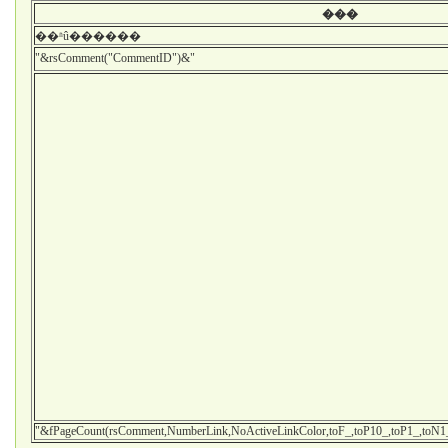
���
��ʱû������
"&rsComment("CommentID")&"
"&fPageCount(rsComment,NumberLink,NoActiveLinkColor,toF_,toP10_,toP1_,toN