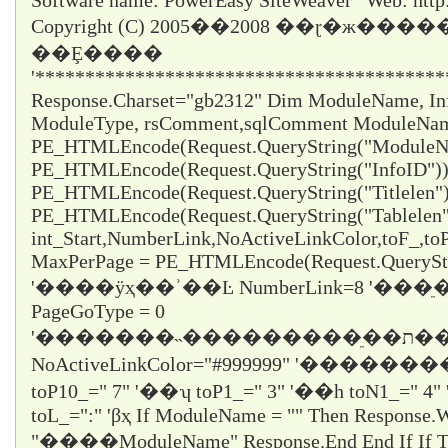
Software name: PowerEasy SiteWeaver ' Web: http
Copyright (C) 2005��2008 ��ɽ�ж���
��Ȩ����
'*****************************************
Response.Charset="gb2312" Dim ModuleName, InfoI
ModuleType, rsComment,sqlComment ModuleNa
PE_HTMLEncode(Request.QueryString("ModuleNa
PE_HTMLEncode(Request.QueryString("InfoID")) 
PE_HTMLEncode(Request.QueryString("Titlelen")
PE_HTMLEncode(Request.QueryString("Tablelen
int_Start,NumberLink,NoActiveLinkColor,toF_,t
MaxPerPage = PE_HTMLEncode(Request.QueryStr
'����ÿҳ��ʾ��Ŀ NumberLink=8 '��
PageGoType = 0
'�������˵���������ֵ��ת������ε���ʱֻ��ѡ1
NoActiveLinkColor="#999999" '�������
toP10_="
7
" '��ʮ toP1_="
3
" '��һ toN1_="
4
"
toL_="
:
" 'βҳ If ModuleName = "" Then Response.W
"��ָ��ModuleName" Response.End End If If Titl