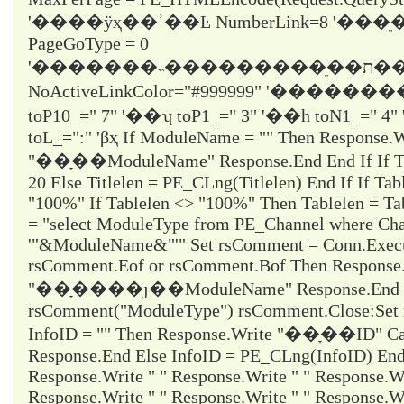
'����ÿҳ��ʾ��Ŀ NumberLink=8 '��
PageGoType = 0
'�������˵���������ֵ��ת������ε���ʱֻ��ѡ1
NoActiveLinkColor="#999999" '�������
toP10_="
7
" '��ʮ toP1_="
3
" '��һ toN1_="
4
"
toL_="
:
" 'βҳ If ModuleName = "" Then Response.W
"��ָ��ModuleName" Response.End End If If Titl
20 Else Titlelen = PE_CLng(Titlelen) End If If Tab
"100%" If Tablelen <> "100%" Then Tablelen = T
= "select ModuleType from PE_Channel where Cha
'"&ModuleName&"'" Set rsComment = Conn.Execu
rsComment.Eof or rsComment.Bof Then Response
"��ָ����ȷ��ModuleName" Response.End En
rsComment("ModuleType") rsComment.Close:Set 
InfoID = "" Then Response.Write "��ָ��ID" Ca
Response.End Else InfoID = PE_CLng(InfoID) End 
Response.Write " " Response.Write " " Response.Wr
Response.Write " " Response.Write " " Response.Wr