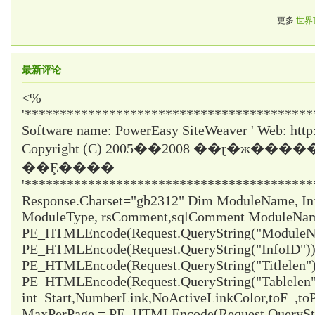
更多
世界
最新评论
<%
'*****************************************
Software name: PowerEasy SiteWeaver ' Web: http
Copyright (C) 2005��2008 ��ɽ�ж���
��Ȩ����
'*****************************************
Response.Charset="gb2312" Dim ModuleName, InfoI
ModuleType, rsComment,sqlComment ModuleNa
PE_HTMLEncode(Request.QueryString("ModuleNa
PE_HTMLEncode(Request.QueryString("InfoID")) 
PE_HTMLEncode(Request.QueryString("Titlelen")
PE_HTMLEncode(Request.QueryString("Tablelen
int_Start,NumberLink,NoActiveLinkColor,toF_,t
MaxPerPage = PE_HTMLEncode(Request.QueryStr