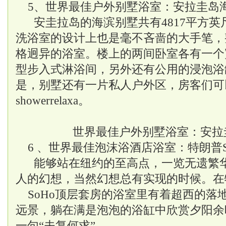
5、世界最佳户外别墅浴室：安拉圭岛
安圭拉岛的海滨别墅共有4817平方
洗浴室的设计上也是毫不吝啬的大手笔，
格迥异的浴室。楼上的两间卧室各有一个
型步入式淋浴间，另外还有公用的浸泡浴
是，别墅还有一片私人户外区，房客们可
showerrelaxa。
世界最佳户外别墅浴室：安拉
6 、世界最佳泡沫浴酒店浴室：特朗普S
能够站在纽约的至高点，一览无遗繁
人的幻想，当然幻想总有实现的时候。在
SoHo顶层套房的浴室里有着超西的落
远景，躺在满是泡泡的浴缸中欣赏夕阳余
一句“夫复何求”。