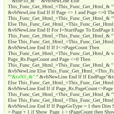
"
"&toP10_&"
" &vbNewLine Else
This_Func_Get_Html_=This_Func_Get_Html_& "
&vbNewLine End If If Page <> 1 and Page <>0 Th
This_Func_Get_Html_=This_Func_Get_Html_& "
Else This_Func_Get_Html_=This_Func_Get_Html
&vbNewLine End If For I=StartPage To EndPage I
This_Func_Get_Html_=This_Func_Get_Html_& "
Else This_Func_Get_Html_=This_Func_Get_Html
&vbNewLine End If If I<>tPageCount Then
This_Func_Get_Html_=This_Func_Get_Html_& vb
Page_Rs.PageCount and Page <>0 Then
This_Func_Get_Html_=This_Func_Get_Html_& 
&vbNewLine Else This_Func_Get_Html_=This_F
"
"&toN1_&"
" &vbNewLine End If If EndPage
"&t
Else This_Func_Get_Html_=This_Func_Get_Htm
&vbNewLine End If if Page_Rs.PageCount<>Page 
This_Func_Get_Html_=This_Func_Get_Html_& "
Else This_Func_Get_Html_=This_Func_Get_Html
&vbNewLine End If If PageGoType = 1 then Dim
= Page + 1 if Show_Page_i > tPageCount then Sho