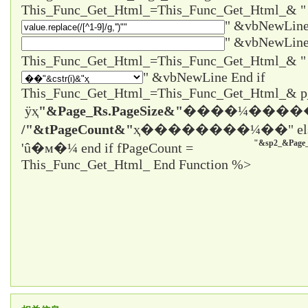
This_Func_Get_Html_=This_Func_Get_Html_& "
" &vbNewLine
" &vbNewLine
" &vbNewLine End if
This_Func_Get_Html_=This_Func_Get_Html_& 
ÿҳ
"&Page_Rs.PageSize&"
����¼����
/"&tPageCount&"
ҳ����
����¼��" el
"&sp2_&Page_
'û�м�¼ end if fPageCount =
This_Func_Get_Html_ End Function %>