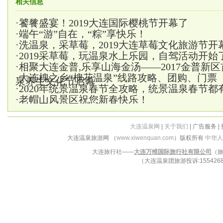
相关信息
·
饕餮盛宴！2019大连国际樱桃节开幕了
·
端午“游”自在，“粽”享快乐！
·
洗温泉，采草莓，2019大连草莓文化旅游节开
·
2019采草莓，玩温泉水上乐园，自驾活动开始
·
相聚大连金普,乐享山海金汤——2017金普新
·
大连槐之乡“槐花温泉”线路攻略、团购、门票
泉养生文化节启幕
·
2020年统景温泉春节全攻略，统景温泉春节都
·
老帽山风景区祝您新春快乐！
大连温泉网
|
关于我们
| 广告服务 |
大连温泉旅游网 （
www.xiwenquan.com
）版权所有
中华人
大连旅行社——
大连万维国际旅行社有限公司
（旅
（大连温泉团旅游投诉:15542