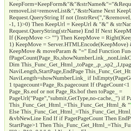
KeepForm=KeepForm&"&"&strName&"="&Request
removeList=removeList&","&strName Next KeepUr
Request.QueryString If not (InstrRev(","&remove
-1, 1)>0) Then KeepUrl = KeepUrl & "&" & strN
Request.QueryString(strName) End If Next Ke
If (KeepMove <> "") Then KeepMove = Right(Ke
1) KeepMove = Server.HTMLEncode(KeepMove) &
KeepMove & moveParam & "=" End Function Fun
fPageCount(Page_Rs,showNumberLink_,nonLinkCo
Dim This_Func_Get_Html_,toPage_,p_,sp2_,I,tpa
NaviLength,StartPage,EndPage This_Func_Get_Html
NaviLength=showNumberLink_ if IsEmpty(PageG
1 tpagecount=Page_Rs.pagecount If tPageCount<1 
Page_Rs.eof or not Page_Rs.bof then toPage_ =
PageUrl("Page","submit,GetType,no-cache,_") if P
This_Func_Get_Html_=This_Func_Get_Html_& "
Else This_Func_Get_Html_=This_Func_Get_Html
&vbNewLine End If if Page
tPageCount Then EndP
StartPage>1 Then This_Func_Get_Html_=This_F