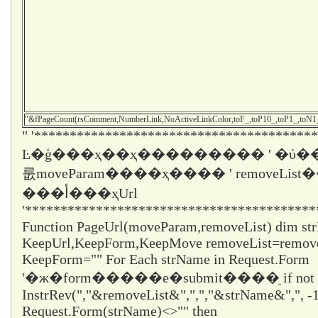
"&fPageCount(rsComment,NumberLink,NoActiveLinkColor,toF_,toP10_,toP1_,toN
" '****************************************
Ŀ�ģ���ҳ��ҳ��������� ' �ύ��
룺moveParam����ҳ���� ' removeLi
���أ���ҳUrl
'*****************************************
Function PageUrl(moveParam,removeList) dim st
KeepUrl,KeepForm,KeepMove removeList=remo
KeepForm="" For Each strName in Request.Form
'�ж�form�����е�submit����ֵ if not
InstrRev(","&removeList&",",","&strName&",", -1
Request.Form(strName)<>"" then