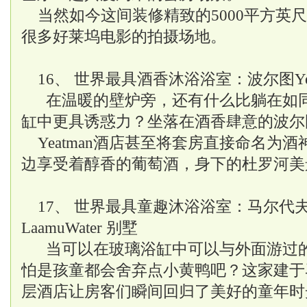
当然如今这间装修精致的5000平方英
很多好莱坞电影的拍摄场地。
16、 世界最具酒香沐浴浴室：波尔图Yea
在温暖的壁炉旁，还有什么比躺在如
缸中更具诱惑力？坐落在酒香肆意的波尔
Yeatman酒店甚至将套房直接命名为
边享受着醇香的葡萄酒，身下的杜罗河美
17、 世界最具童趣沐浴浴室：马尔代夫six 
LaamuWater 别墅
当可以在玻璃浴缸中可以与外面游过
怕是孩童都会舍弃点小黄鸭吧？这家建于
层酒店让房客们瞬间回归了美好的童年时