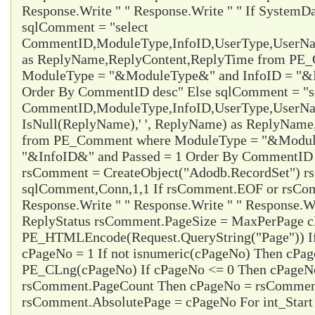
Response.Write " " Response.Write " " If System
sqlComment = "select
CommentID,ModuleType,InfoID,UserType,UserName
as ReplyName,ReplyContent,ReplyTime from PE
ModuleType = "&ModuleType&" and InfoID = "&I
Order By CommentID desc" Else sqlComment = "s
CommentID,ModuleType,InfoID,UserType,UserName
IsNull(ReplyName),' ', ReplyName) as ReplyNam
from PE_Comment where ModuleType = "&Modul
"&InfoID&" and Passed = 1 Order By CommentID d
rsComment = CreateObject("Adodb.RecordSet") 
sqlComment,Conn,1,1 If rsComment.EOF or rsC
Response.Write " " Response.Write " " Response.Wr
ReplyStatus rsComment.PageSize = MaxPerPage 
PE_HTMLEncode(Request.QueryString("Page")) I
cPageNo = 1 If not isnumeric(cPageNo) Then cPa
PE_CLng(cPageNo) If cPageNo <= 0 Then cPageNo
rsComment.PageCount Then cPageNo = rsCommen
rsComment.AbsolutePage = cPageNo For int_Start