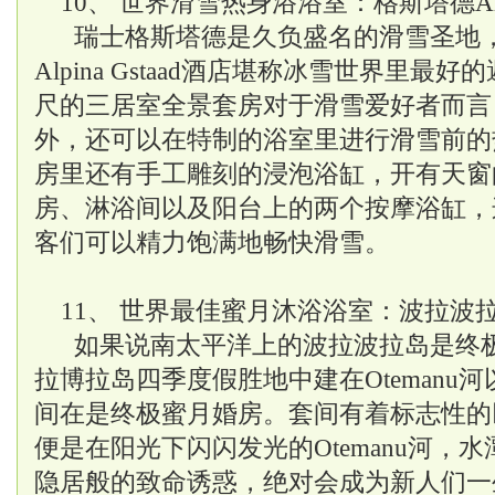
10、 世界
滑雪
热身浴浴室：格斯塔德Alpin
瑞士格斯塔德是久负盛名的
滑雪
圣地，
Alpina Gstaad酒店堪称冰雪世界里最好
尺的三居室全景套房对于滑雪爱好者而言
外，还可以在特制的浴室里进行滑雪前的
房里还有手工雕刻的浸泡浴缸，开有天窗
房、淋浴间以及阳台上的两个按摩浴缸，
客们可以精力饱满地畅快滑雪。
11、 世界最佳蜜月沐浴浴室：波拉波
如果说南太平洋上的波拉波拉岛是终
拉博拉岛四季度假胜地中建在Otemanu
间在是终极蜜月婚房。套间有着标志性的
便是在阳光下闪闪发光的Otemanu河，
隐居般的致命诱惑，绝对会成为新人们一