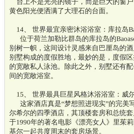
台上不是光亮的镜子，而是巨大的窗户
黄色阳光便洒满了大理石的台面。
14、 世界最宜亲密沐浴浴室：库拉岛Bao
位于荷兰加勒比群岛的库拉岛的Baoa
别树一帜，这间设计灵感来自巴厘岛的酒
别墅构成的度假胜地，最妙的是，度假区
的宽敞私人泳池。除此之外，别墅还有配
间的宽敞浴室。
15、 世界最具巨星风格沐浴浴室：威
这家酒店真是“梦想照进现实”的完美
尔希尔的四季酒店，其顶楼套房和总统套
于1990年的著名电影《漂亮女人》里茱莉
基尔一起共度周末的套房场景。