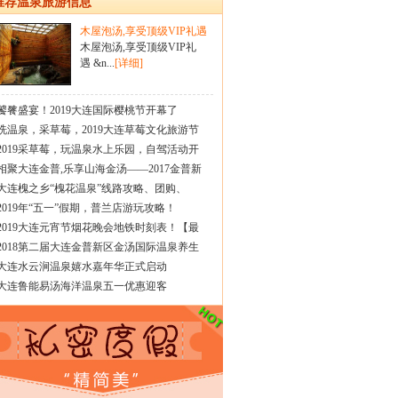
推荐温泉旅游信息
木屋泡汤,享受顶级VIP礼遇
木屋泡汤,享受顶级VIP礼
遇 &n...
[详细]
饕餮盛宴！2019大连国际樱桃节开幕了
洗温泉，采草莓，2019大连草莓文化旅游节
2019采草莓，玩温泉水上乐园，自驾活动开
相聚大连金普,乐享山海金汤——2017金普新
大连槐之乡“槐花温泉”线路攻略、团购、
2019年“五一”假期，普兰店游玩攻略！
2019大连元宵节烟花晚会地铁时刻表！【最
2018第二届大连金普新区金汤国际温泉养生
大连水云涧温泉嬉水嘉年华正式启动
大连鲁能易汤海洋温泉五一优惠迎客