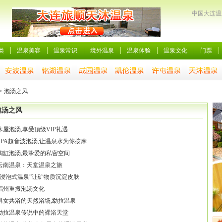
中国大连温
类
温泉美容
温泉常识
境外温泉
温泉体验
温泉文化
门票
>
泡汤之风
泡汤之风
木屋泡汤,享受顶级VIP礼遇
SPA超音波泡汤,让温泉水为你按摩
陶缸泡汤,最挚爱的私密空间
云南温泉：天堂温泉之旅
“浸泡式温泉”让矿物质沉淀皮肤
福州重振泡汤文化
男女共浴的天然浴场,勐拉温泉
勐拉温泉传说中的裸浴天堂