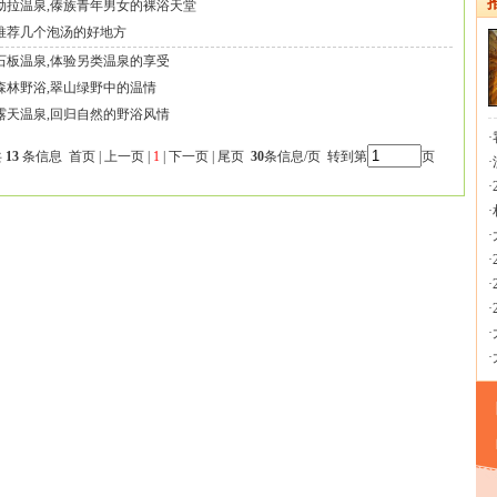
勐拉温泉,傣族青年男女的裸浴天堂
推荐几个泡汤的好地方
石板温泉,体验另类温泉的享受
森林野浴,翠山绿野中的温情
露天温泉,回归自然的野浴风情
·
共
13
条信息 首页 | 上一页 |
1
| 下一页 | 尾页
30
条信息/页 转到第
页
·
·
·
·
·
·
·
·
·