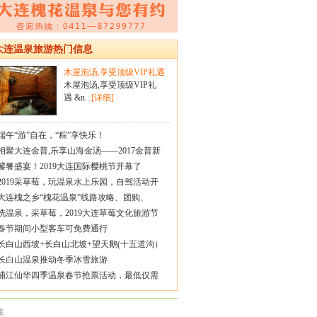
大连温泉旅游热门信息
木屋泡汤,享受顶级VIP礼遇
木屋泡汤,享受顶级VIP礼
遇 &n...
[详细]
端午“游”自在，“粽”享快乐！
相聚大连金普,乐享山海金汤——2017金普新
饕餮盛宴！2019大连国际樱桃节开幕了
2019采草莓，玩温泉水上乐园，自驾活动开
大连槐之乡“槐花温泉”线路攻略、团购、
洗温泉，采草莓，2019大连草莓文化旅游节
春节期间小型客车可免费通行
长白山西坡+长白山北坡+望天鹅(十五道沟）
长白山温泉推动冬季冰雪旅游
浦江仙华四季温泉春节抢票活动，最低仅需
接