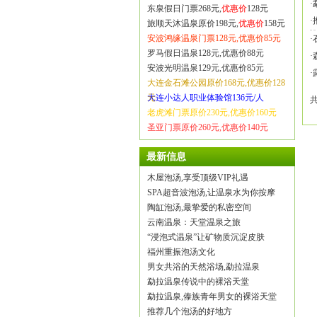
·
东泉假日门票268元,
优惠价
128元
·
旅顺天沐温泉原价198元,
优惠价
158元
安波鸿缘温泉门票128元,优惠价85元
·
罗马假日温泉128元,优惠价88元
·
安波光明温泉129元,优惠价85元
·
大连金石滩公园原价168元,优惠价128
元
大连小达人职业体验馆136元/人
老虎滩门票原价230元,优惠价160元
圣亚门票原价260元,优惠价140元
最新信息
木屋泡汤,享受顶级VIP礼遇
SPA超音波泡汤,让温泉水为你按摩
陶缸泡汤,最挚爱的私密空间
云南温泉：天堂温泉之旅
“浸泡式温泉”让矿物质沉淀皮肤
福州重振泡汤文化
男女共浴的天然浴场,勐拉温泉
勐拉温泉传说中的裸浴天堂
勐拉温泉,傣族青年男女的裸浴天堂
推荐几个泡汤的好地方